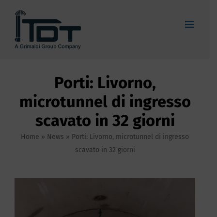
Salta
al
contenuto
Porti: Livorno,
microtunnel di ingresso
scavato in 32 giorni
Home
»
News
»
Porti: Livorno, microtunnel di ingresso
scavato in 32 giorni
Ingrandisci
immagine