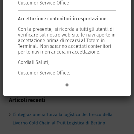
Customer Service Office
Cus
2026
Progetto da 200
30 Gennaio 2026
Accettazione contenitori in esportazione.
Acc
milioni di euro
pronto in 18 mesi:
 di
Con la presente, si ricorda a tutti gli utenti, di
Con
 in
verificare sul nostro web-site le navi aperte in
ver
così TDT brama la
accettazione prima di recarsi al Totem in
acc
prima metà della
ri
Terminal. Non saranno accettati contenitori
Ter
per le navi non ancora in accettazione.
per
Piattaforma Europa
16 Gennaio 2026
Cordiali Saluti,
Cor
Customer Service Office.
Cus
Articoli recenti
L’integrazione rafforza la logistica del fresco della
Livorno Cold Chain al Fruit Logistica di Berlino