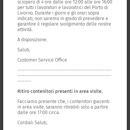
6:00
sciopero di 4 ore dalle ore 12:00 alle ore 16:00
sci
i
per tutti i lavoratori e lavoratrici del Porto di
per
Livorno. Durante i giorni e gli orari sopra
Liv
e
indicati, non saremo in grado di prevedere e
ind
tre
garantire il regolare svolgimento delle nostre
gar
Condividi questo articolo, scegli la
attività.
att
piattaforma!
A disposizione.
A d
Saluti,
Sal
Facebook
X
LinkedIn
WhatsApp
Customer Service Office
Cus
----
------------------------------------------------------
---
----
------------------------------------------------------
---
Post correlati
--------
---
Ritiro contenitori presenti in area visite.
Rit
ti
Facciamo presente che, i contenitori giacenti
Fac
Il porto di Livorno,
re
in area visite, saranno ritirabili solo a partire
in 
sistema integrato,
dalle ore 17:00 circa.
dal
si prepara al Fruit
Cordiali Saluti,
Cor
Logistica di Berlino