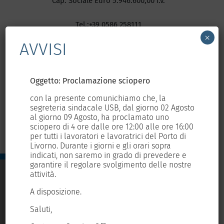
Cap. Sociale Euro 5.946.600,00 i.v.
Tel.:+39 0586 258111
×
Fax: +39 0586 258240
AVVISI
E-mail:
segreteria@tdt.it
Web Site :
www.tdt.it
Oggetto: Proclamazione sciopero
Og
con la presente comunichiamo che, la
con
osto
segreteria sindacale USB, dal giorno 02 Agosto
seg
al giorno 09 Agosto, ha proclamato uno
al 
6:00
sciopero di 4 ore dalle ore 12:00 alle ore 16:00
sci
i
per tutti i lavoratori e lavoratrici del Porto di
per
Livorno. Durante i giorni e gli orari sopra
Liv
e
indicati, non saremo in grado di prevedere e
ind
tre
garantire il regolare svolgimento delle nostre
gar
attività.
att
A disposizione.
A d
Saluti,
Sal