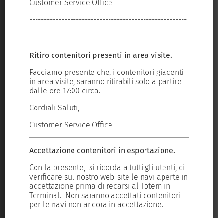
Customer Service Office
Cus
----
------------------------------------------------------
---
----
------------------------------------------------------
---
Portale del gruppo:
--------
---
Ritiro contenitori presenti in area visite.
Rit
ti
Facciamo presente che, i contenitori giacenti
Fac
re
in area visite, saranno ritirabili solo a partire
in 
dalle ore 17:00 circa.
dal
TERMINAL DARSENA TOSCANA S.R.L.
Cordiali Saluti,
Cor
Sede Legale: Loc. Darsena Toscana – Porto Industriale – 57123
Livorno
Customer Service Office
Cus
Iscr. Reg. Imprese Livorno/Cod. fiscale/P. Iva: 01178350490
C.C.I.A.A. Livorno REA n. 104219 – Cap. Sociale Euro 5.946.600,00
Accettazione contenitori in esportazione.
Acc
i.v.
 di
Con la presente, si ricorda a tutti gli utenti, di
Con
 in
verificare sul nostro web-site le navi aperte in
ver
accettazione prima di recarsi al Totem in
acc
Tel.:
+39 0586 258111
ri
Terminal. Non saranno accettati contenitori
Ter
E-mail:
segreteria@tdt.it
per le navi non ancora in accettazione.
per