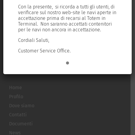
TERMINAL DARSENA TOSCANA S.R.L.
 di
Con la presente, si ricorda a tutti gli utenti, di
Con
Sede Legale: Loc. Darsena Toscana – Porto Industriale – 57123
 in
verificare sul nostro web-site le navi aperte in
ver
Livorno
accettazione prima di recarsi al Totem in
acc
ri
Terminal. Non saranno accettati contenitori
Ter
Iscr. Reg. Imprese Livorno/Cod. fiscale/P. Iva: 01178350490
per le navi non ancora in accettazione.
per
C.C.I.A.A. Livorno REA n. 104219 – Cap. Sociale Euro 5.946.600,00
Cordiali Saluti,
Cor
i.v.
Customer Service Office.
Cus
Tel.:
+39 0586 258111
E-mail:
segreteria@tdt.it
Home
Profilo
Dove siamo
Contatti
Documenti
News