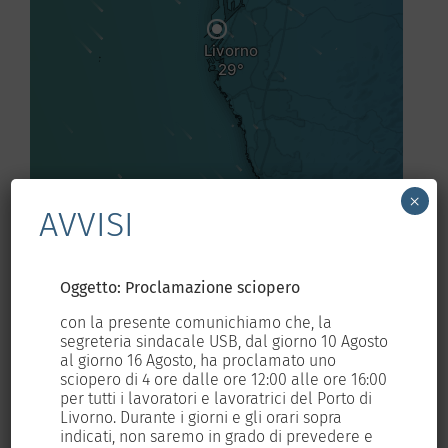
×
AVVISI
Oggetto: Proclamazione sciopero
Og
con la presente comunichiamo che, la
con
osto
segreteria sindacale USB, dal giorno 10 Agosto
seg
al giorno 16 Agosto, ha proclamato uno
al 
6:00
sciopero di 4 ore dalle ore 12:00 alle ore 16:00
sci
i
per tutti i lavoratori e lavoratrici del Porto di
per
Livorno. Durante i giorni e gli orari sopra
Liv
e
indicati, non saremo in grado di prevedere e
ind