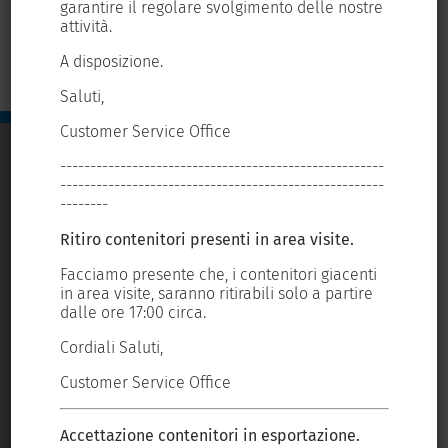
tre
garantire il regolare svolgimento delle nostre
gar
attività.
att
A disposizione.
A d
Saluti,
Sal
Customer Service Office
Cus
----
------------------------------------------------------
---
----
------------------------------------------------------
---
--------
---
Ritiro contenitori presenti in area visite.
Rit
ti
Facciamo presente che, i contenitori giacenti
Fac
re
in area visite, saranno ritirabili solo a partire
in 
dalle ore 17:00 circa.
dal
Portale del gruppo:
Cordiali Saluti,
Cor
Customer Service Office
Cus
Accettazione contenitori in esportazione.
Acc