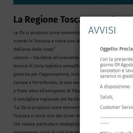
La Regione Toscana accelera s
AVVISI
La Zls si propone come elemento propulsore della crescita 
scambi in Toscana e come uno dei driver di sviluppo in part
Oggetto: Procl
dell’area della costa”
Livorno – Via libera all’unanimità dalla Giunta regionale to
e USB, dal giorno 02 Agosto al
con la presente
 ore 12:00 alle ore 16:00 per tutti i
giorno 09 Agosto
tecnica di Zona logistica semplificata. La nuova versione, ch
i e gli orari sopra indicati, non
lavoratori e lavo
governo per l’approvazione, include i porti di Livorno, Pio
imento delle nostre attività.
saremo in grado
Carrara e Portoferraio, le due aree intermodali con gli inter
A disposizione.
e Prato oltre all’aeroporto di Pisa.
Saluti,
Il consigliere regionale del Partito democratico Francesco Ga
Customer Servi
“La Zls si propone come elemento propulsore della crescita
Toscana e come uno dei driver di sviluppo in particolare del
-------------------------------------------
------------------
-----
che riveste particolare strategicità e rappresenta una delle 
concentrano i poli di crisi industriale”. Si tratta, pertanto, s