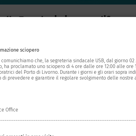
ulla Zona logistica semplificata
degli
icolare
amazione sciopero
scana alla proposta
 comunichiamo che, la segreteria sindacale USB, dal giorno 02 
, ha proclamato uno sciopero di 4 ore dalle ore 12:00 alle ore 16
e sarà inviata al
ratrici del Porto di Livorno. Durante i giorni e gli orari sopra ind
mbino, Marina di
 di prevedere e garantire il regolare svolgimento delle nostre a
porti di Guasticce
zzetti spiega:
ce Office
 degli scambi in
l’area della costa,
---------------------------------------------------------------------------
zone su cui si
ottolinea Gazzetti, “di