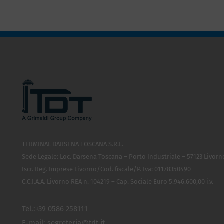
TERMINAL DARSENA TOSCANA S.R.L.
Sede Legale: Loc. Darsena Toscana – Porto Industriale – 57123 Livorn
Iscr. Reg. Imprese Livorno/Cod. fiscale/P. Iva: 01178350490
C.C.I.A.A. Livorno REA n. 104219 – Cap. Sociale Euro 5.946.600,00 i.v.
Tel.:
+39 0586 258111
E-mail:
segreteria@tdt.it