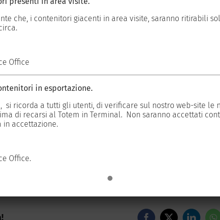
ri presenti in area visite.
a regionale guidata
e che, i contenitori giacenti in area visite, saranno ritirabili so
sessore all’Economia
circa.
uestioni
ce Office
 sappiano seguire e
 proposta che arriva
ntenitori in esportazione.
 perdere e merita di
 si ricorda a tutti gli utenti, di verificare sul nostro web-site le 
ima di recarsi al Totem in Terminal. Non saranno accettati cont
 in accettazione.
e Office.
!