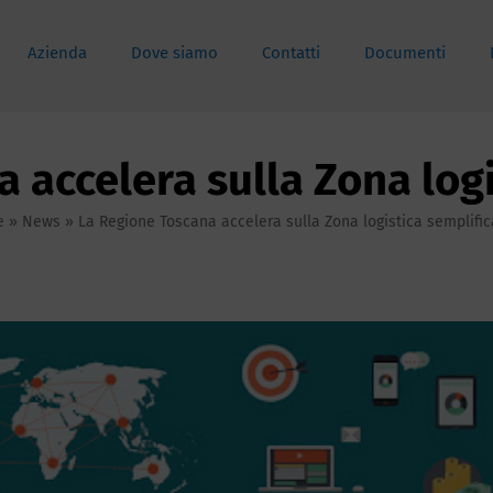
Azienda
Dove siamo
Contatti
Documenti
 accelera sulla Zona logi
e
»
News
»
La Regione Toscana accelera sulla Zona logistica semplific