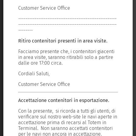
Customer Service Office
Cus
REPORT DI SOSTENIBILITÀ
----
------------------------------------------------------
---
----
------------------------------------------------------
---
--------
---
SERVIZI OPERATIVI
Portale del gruppo:
Ritiro contenitori presenti in area visite.
Rit
ti
Facciamo presente che, i contenitori giacenti
Fac
COMPANY PROFILE
re
in area visite, saranno ritirabili solo a partire
in 
dalle ore 17:00 circa.
dal
Cordiali Saluti,
Cor
WHISTLEBLOWING
TERMINAL DARSENA TOSCANA S.R.L.
Sede Legale: Loc. Darsena Toscana – Porto Industriale – 57123
Customer Service Office
Cus
Livorno
Iscr. Reg. Imprese Livorno/Cod. fiscale/P. Iva: 01178350490
Accettazione contenitori in esportazione.
Acc
C.C.I.A.A. Livorno REA n. 104219 – Cap. Sociale Euro 5.946.600,00
 di
Con la presente, si ricorda a tutti gli utenti, di
Con
i.v.
 in
verificare sul nostro web-site le navi aperte in
ver
accettazione prima di recarsi al Totem in
acc
ri
Terminal. Non saranno accettati contenitori
Ter
Tel.:
+39 0586 258111
per le navi non ancora in accettazione.
per