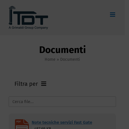
Salta
al
contenuto
Documenti
Home
»
Documenti
Filtra per
TUTTI I DOCUMENTI
QSA CERTIFICATI E POLITICA
Note tecniche servizi Fast Gate
487.69 KB