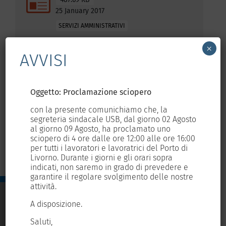
25 January 2017
AEO
SERVIZI AMMINISTRATIVI
DOWNLOAD
×
ANTICORRUZIONE CERTIFICATI E POLITICA
AVVISI
PRIVACY
Oggetto: Proclamazione sciopero
Og
con la presente comunichiamo che, la
con
MODELLO ORGANIZZATIVO
osto
segreteria sindacale USB, dal giorno 02 Agosto
seg
al giorno 09 Agosto, ha proclamato uno
al 
6:00
sciopero di 4 ore dalle ore 12:00 alle ore 16:00
sci
i
per tutti i lavoratori e lavoratrici del Porto di
per
INFORMATIVE SICUREZZA
Livorno. Durante i giorni e gli orari sopra
Liv
e
indicati, non saremo in grado di prevedere e
ind
tre
garantire il regolare svolgimento delle nostre
gar
DOCUMENTAZIONE COMMERCIALE
attività.
att
A disposizione.
A d
SERVIZI AMMINISTRATIVI
Saluti,
Sal