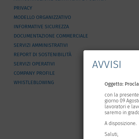
PRIVACY
MODELLO ORGANIZZATIVO
INFORMATIVE SICUREZZA
DOCUMENTAZIONE COMMERCIALE
SERVIZI AMMINISTRATIVI
REPORT DI SOSTENIBILITÀ
AVVISI
SERVIZI OPERATIVI
COMPANY PROFILE
WHISTLEBLOWING
Oggetto: Procl
e USB, dal giorno 02 Agosto al
con la presente
 ore 12:00 alle ore 16:00 per tutti i
giorno 09 Agosto
i e gli orari sopra indicati, non
lavoratori e lavo
imento delle nostre attività.
saremo in grado
A disposizione.
Saluti,