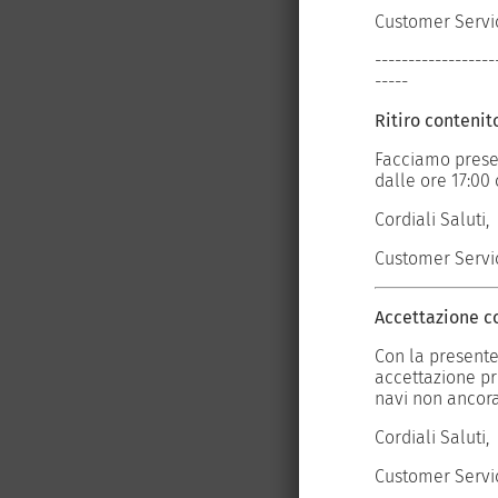
Customer Servi
-------------------------------------------
------------------
-----
Ritiro contenito
 saranno ritirabili solo a partire
Facciamo present
dalle ore 17:00 
Cordiali Saluti,
Customer Servi
Accettazione co
sul nostro web-site le navi aperte in
Con la presente,
aranno accettati contenitori per le
accettazione pr
navi non ancora
Cordiali Saluti,
Customer Servic