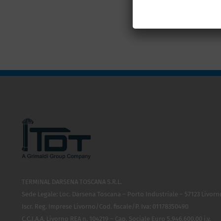
TERMINAL DARSENA TOSCANA S.R.L.
Sede Legale: Loc. Darsena Toscana – Porto Industriale – 57123 Livorn
Iscr. Reg. Imprese Livorno/Cod. fiscale/P. Iva: 01178350490
C.C.I.A.A. Livorno REA n. 104219 – Cap. Sociale Euro 5.946.600,00 i.v.