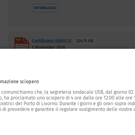
DOWNLOAD
Certificato 45001 S
526.74 KB
5 November 2024
QSA CERTIFICATI E POLITICA
DOWNLOAD
amazione sciopero
 comunichiamo che, la segreteria sindacale USB, dal giorno 02 
, ha proclamato uno sciopero di 4 ore dalle ore 12:00 alle ore 16
Certificato 9001 Q
527.94 KB
ratrici del Porto di Livorno. Durante i giorni e gli orari sopra ind
5 November 2024
 di prevedere e garantire il regolare svolgimento delle nostre a
QSA CERTIFICATI E POLITICA
DOWNLOAD