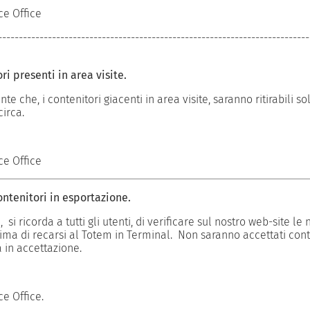
ce Office
---------------------------------------------------------------------------
GO Energia Rinnovabile TDT
147.09 KB
ri presenti in area visite.
3 April 2023
e che, i contenitori giacenti in area visite, saranno ritirabili so
QSA CERTIFICATI E POLITICA
circa.
DOWNLOAD
ce Office
ntenitori in esportazione.
Politica QSA
654.99 KB
18 April 2024
 si ricorda a tutti gli utenti, di verificare sul nostro web-site le 
ima di recarsi al Totem in Terminal. Non saranno accettati cont
QSA CERTIFICATI E POLITICA
 in accettazione.
DOWNLOAD
e Office.