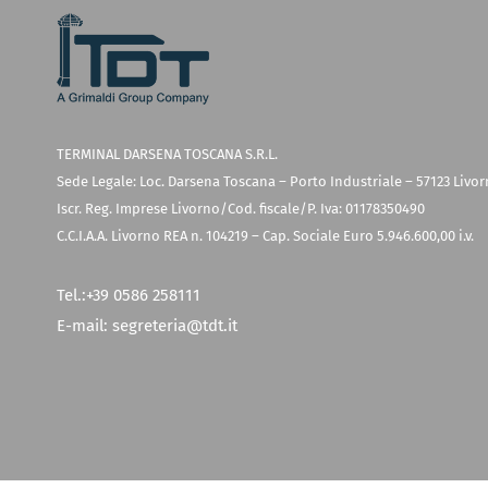
TERMINAL DARSENA TOSCANA S.R.L.
Sede Legale: Loc. Darsena Toscana – Porto Industriale – 57123 Livo
Iscr. Reg. Imprese Livorno/Cod. fiscale/P. Iva: 01178350490
C.C.I.A.A. Livorno REA n. 104219 – Cap. Sociale Euro 5.946.600,00 i.v.
Tel.:
+39 0586 258111
E-mail:
segreteria@tdt.it