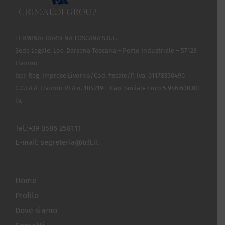
TERMINAL DARSENA TOSCANA S.R.L.
Sede Legale: Loc. Darsena Toscana – Porto Industriale – 57123
Livorno
Iscr. Reg. Imprese Livorno/Cod. fiscale/P. Iva: 01178350490
C.C.I.A.A. Livorno REA n. 104219 – Cap. Sociale Euro 5.946.600,00
i.v.
Tel.:
+39 0586 258111
E-mail:
segreteria@tdt.it
Home
Profilo
Dove siamo