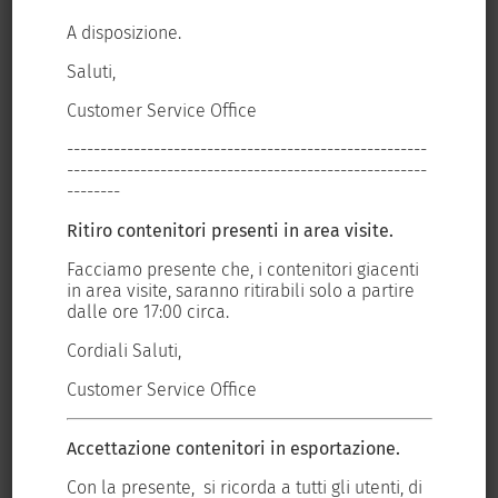
A disposizione.
A d
Post correlati
Saluti,
Sal
Customer Service Office
Cus
----
------------------------------------------------------
---
Il porto di Livorno,
----
------------------------------------------------------
---
sistema integrato,
--------
---
si prepara al Fruit
Ritiro contenitori presenti in area visite.
Rit
Logistica di Berlino
ti
Facciamo presente che, i contenitori giacenti
Fac
2026
re
in area visite, saranno ritirabili solo a partire
in 
Progetto da 200
dalle ore 17:00 circa.
dal
30 Gennaio 2026
milioni di euro
Cordiali Saluti,
Cor
pronto in 18 mesi:
Customer Service Office
Cus
così TDT brama la
prima metà della
Accettazione contenitori in esportazione.
Acc
Piattaforma Europa
 di
Con la presente, si ricorda a tutti gli utenti, di
Con
16 Gennaio 2026