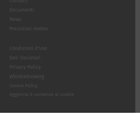
Contatti
Documenti
News
Previsioni meteo
Condizioni d’uso
Dati Societari
Privacy Policy
Whistleblowing
Cookie Policy
Aggiorna il consenso ai cookie
© Copyright
2026 | Terminal Darsena Toscana | All Rights