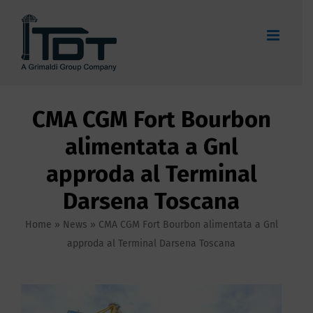
Salta
al
contenuto
CMA CGM Fort Bourbon
alimentata a Gnl
approda al Terminal
Darsena Toscana
Home
»
News
»
CMA CGM Fort Bourbon alimentata a Gnl
approda al Terminal Darsena Toscana
Ingrandisci