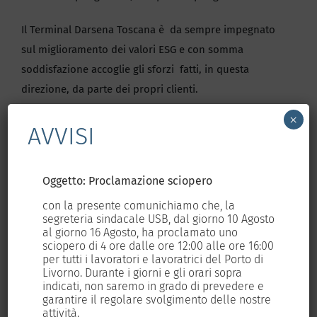
Il Terminal Darsena Toscana è da sempre impegnato
sul miglioramento dei valori ESG e con somma
soddisfazione accoglie gli sforzi fatti, in questa
direzione, da parte dei propri clienti.
×
AVVISI
13 Settembre 2024
|
Non categorizzato
Oggetto: Proclamazione sciopero
Og
con la presente comunichiamo che, la
con
osto
segreteria sindacale USB, dal giorno 10 Agosto
seg
al giorno 16 Agosto, ha proclamato uno
al 
Condividi questo articolo, scegli la
6:00
sciopero di 4 ore dalle ore 12:00 alle ore 16:00
sci
piattaforma!
i
per tutti i lavoratori e lavoratrici del Porto di
per
Livorno. Durante i giorni e gli orari sopra
Liv
e
indicati, non saremo in grado di prevedere e
ind
Facebook
X
LinkedIn
WhatsApp
tre
garantire il regolare svolgimento delle nostre
gar
attività.
att