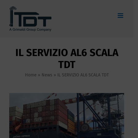
Skip
to
content
IL SERVIZIO AL6 SCALA
TDT
Home
»
News
»
IL SERVIZIO AL6 SCALA TDT
View
Larger
Image