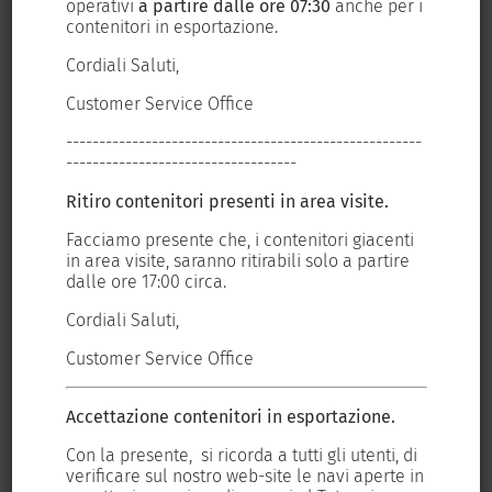
r i
operativi
a partire dalle ore 07:30
anche per i
ope
nuova APP “Truck
contenitori in esportazione.
con
Info TDT”
Cordiali Saluti,
Cor
12 July 2022
Customer Service Office
Cus
----
------------------------------------------------------
---
-----------------------------------
---
Ritiro contenitori presenti in area visite.
Rit
Recent posts
ti
Facciamo presente che, i contenitori giacenti
Fac
re
in area visite, saranno ritirabili solo a partire
in 
Sustainability Report 2021
dalle ore 17:00 circa.
dal
Cordiali Saluti,
Cor
Nuova Fast Lane con TOTEM
Customer Service Office
Cus
TDT – ADIACENT collaborazione vincente per lo
sviluppo della nuova APP “Truck Info TDT”
Accettazione contenitori in esportazione.
Acc
 di
Con la presente, si ricorda a tutti gli utenti, di
Con
TDT ESTENDE L’ORARIO DEL GATE STRADALE
 in
verificare sul nostro web-site le navi aperte in
ver