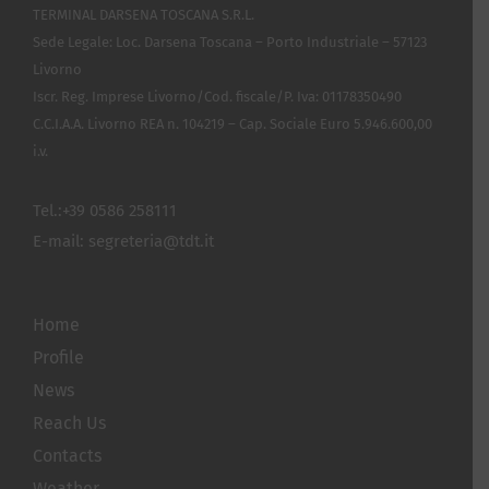
TERMINAL DARSENA TOSCANA S.R.L.
Sede Legale: Loc. Darsena Toscana – Porto Industriale – 57123
Livorno
Iscr. Reg. Imprese Livorno/Cod. fiscale/P. Iva: 01178350490
C.C.I.A.A. Livorno REA n. 104219 – Cap. Sociale Euro 5.946.600,00
i.v.
Tel.:
+39 0586 258111
E-mail:
segreteria@tdt.it
Home
Profile
News
Reach Us
Contacts
Weather