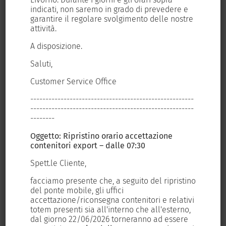
e
indicati, non saremo in grado di prevedere e
ind
Share this article, choose the platform!
tre
garantire il regolare svolgimento delle nostre
gar
attività.
att
Facebook
X
LinkedIn
WhatsApp
A disposizione.
A d
Saluti,
Sal
Customer Service Office
Cus
Related Posts
----
------------------------------------------------------
---
----
------------------------------------------------------
---
--------
---
Oggetto: Ripristino orario accettazione
Ogg
contenitori export – dalle 07:30
con
TDT ESTENDE
Spett.le Cliente,
Spe
L’ORARIO DEL GATE
TDT – ADIACENT
tino
facciamo presente che, a seguito del ripristino
fac
STRADALE
del ponte mobile, gli uffici
del
collaborazione
ivi
accettazione/riconsegna contenitori e relativi
acc
21 July 2021
vincente per lo
o,
totem presenti sia all'interno che all'esterno,
tot
e
dal giorno 22/06/2026 torneranno ad essere
dal
sviluppo della